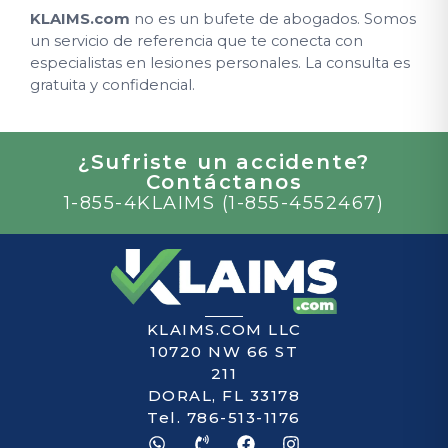
KLAIMS.com
no es un bufete de abogados. Somos
un servicio de referencia que te conecta con
especialistas en lesiones personales. La consulta es
gratuita y confidencial.
¿Sufriste un accidente?
Contáctanos
1-855-4KLAIMS (1-855-4552467)
KLAIMS.COM LLC
10720 NW 66 ST
211
DORAL, FL 33178
Tel. 786-513-1176