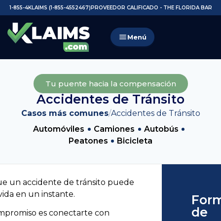
1-855-4KLAIMS (1-855-4552467)
PROVEEDOR CALIFICADO - THE FLORIDA BAR
Menú
Tu puente hacia la compensación
Accidentes de Tránsito
Casos más comunes
/
Accidentes de Tránsito
Automóviles
Camiones
Autobús
Peatones
Bicicleta
e un accidente de tránsito puede
vida en un instante.
Form
de
mpromiso es conectarte con