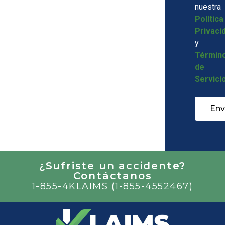
nuestra
Política
Privaci
y
Términ
de
Servici
Env
¿Sufriste un accidente?
Contáctanos
1-855-4KLAIMS (1-855-4552467)