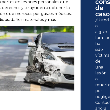
cons
pertos en lesiones personales que
de
s derechos y te ayuden a obtener la
caso
ón que mereces por gastos médicos,
didos, daños materiales y más.
¿Usted
o
algún
familiar
ha
sido
víctima
de
una
lesión
o
muert
por
neglige
Contác
ahora