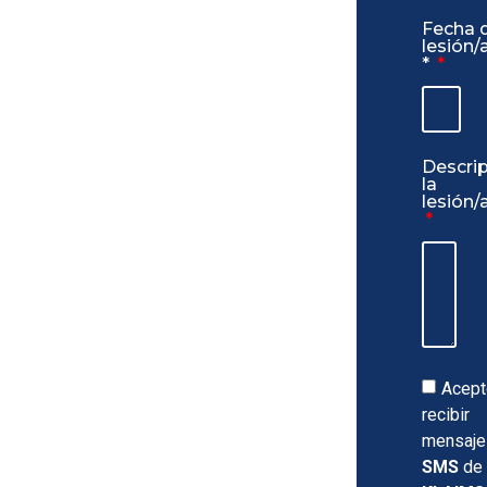
Fecha d
lesión/
*
Descri
la
lesión/
Acept
recibir
mensaje
SMS
de